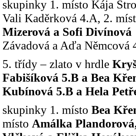
skupinky 1. místo Kája Str
Vali Kaděrková 4.A, 2. mís
Mizerová a Sofi Divínová
Závadová a Aďa Němcová 
5. třídy – zlato v hrdle
Kryš
Fabišíková 5.B a Bea Kře
Kubínová 5.B a Hela Petř
skupinky 1. místo
Bea Kře
místo
Amálka Plandorová,