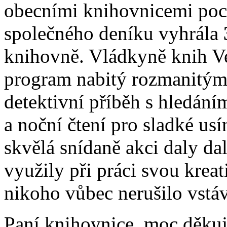
obecními knihovnicemi poc
společného deníku vyhrála
knihovně. Vládkyně knih Ver
program nabitý rozmanitými
detektivní příběh s hledání
a noční čtení pro sladké us
skvělá snídaně akci daly da
využily při práci svou krea
nikoho vůbec nerušilo vstáv
Paní knihovnice, moc děkuj