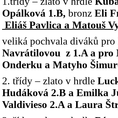
1.třídy – zlato v hrdle
Kuba
Opálková 1.B,
bronz
Eli F
Eliáš Pavlica a Matouš V
veliká pochvala diváků pro
Navrátilovou z 1.A a pro
Onderku a Matyho Šimur
2. třídy – zlato v hrdle
Luck
Hudáková 2.B a Emilka J
Valdivieso 2.A a Laura Št