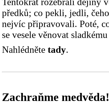
Tentokrát rozebrali dějiny 
předků; co pekli, jedli, čeh
nejvíc připravovali. Poté, c
se vesele věnovat sladkému 
Nahlédněte
tady
.
Zachraňme medvěda