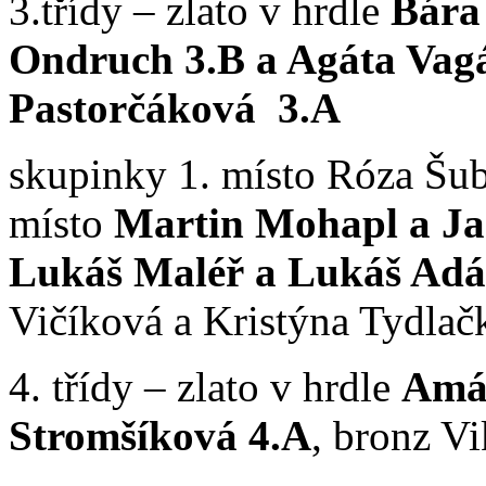
3.třídy – zlato v hrdle
Bára
Ondruch 3.B a Agáta Vag
Pastorčáková
3.A
skupinky 1. místo Róza Šub
místo
Martin Mohapl a Jan
Lukáš Maléř a Lukáš Ad
Vičíková a Kristýna Tydlač
4. třídy – zlato v hrdle
Amá
Stromšíková 4.A
, bronz V