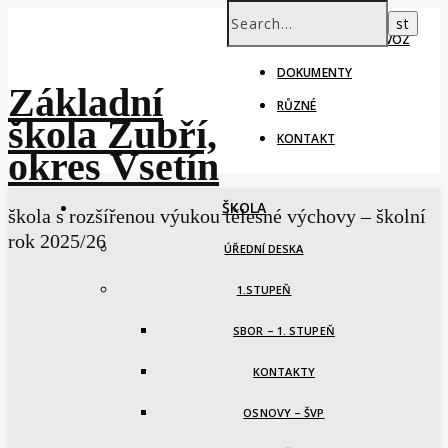
ŠKOLNÍ ROK – PROVOZ
DOKUMENTY
Základní
RŮZNÉ
škola Zubří,
KONTAKT
okres Vsetín
ŠKOLA
škola s rozšířenou výukou tělesné výchovy – školní
rok 2025/26
ÚŘEDNÍ DESKA
1.STUPEŇ
SBOR – 1. STUPEŇ
KONTAKTY
OSNOVY – ŠVP