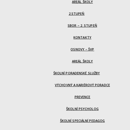
AREÁL ŠKOLY
2.STUPEŇ
SBOR – 2. STUPEŇ
KONTAKTY
OSNOVY – ŠVP
AREÁL ŠKOLY
ŠKOLNÍ PORADENSKÉ SLUŽBY
VÝCHOVNÝ A KARIÉROVÝ PORADCE
PREVENCE
ŠKOLNÍ PSYCHOLOG
ŠKOLNÍ SPECIÁLNÍ PEDAGOG