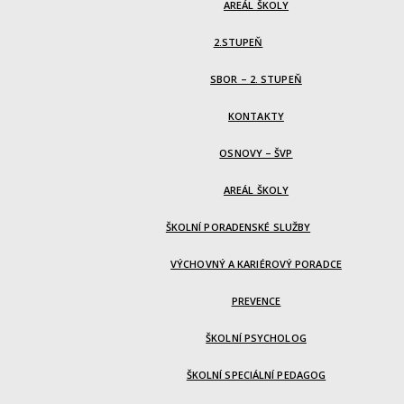
AREÁL ŠKOLY
2.STUPEŇ
SBOR – 2. STUPEŇ
KONTAKTY
OSNOVY – ŠVP
AREÁL ŠKOLY
ŠKOLNÍ PORADENSKÉ SLUŽBY
VÝCHOVNÝ A KARIÉROVÝ PORADCE
PREVENCE
ŠKOLNÍ PSYCHOLOG
ŠKOLNÍ SPECIÁLNÍ PEDAGOG