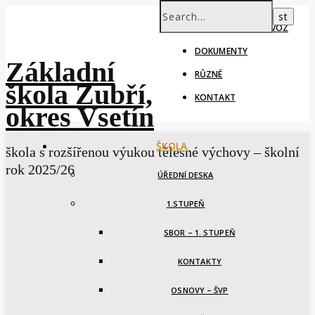
ŠKOLNÍ ROK – PROVOZ
DOKUMENTY
Základní
RŮZNÉ
škola Zubří,
KONTAKT
okres Vsetín
ŠKOLA
škola s rozšířenou výukou tělesné výchovy – školní
rok 2025/26
ÚŘEDNÍ DESKA
1.STUPEŇ
SBOR – 1. STUPEŇ
KONTAKTY
OSNOVY – ŠVP