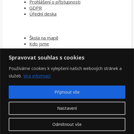
Prohlášení o přístupnosti
GDPR
Úřední deska
Škola na mapě
Kdo jsme
Oznamovací povinnost
Spravovat souhlas s cookies
Používáme cookies k vylepšení našich webových stránek a
Kontakty pedag. pracovníci
Kontakty škola
služeb.
Více informací
Napište nám
Přijmout vše
Hledat
Nastavení
Odmítnout vše
ZŠ Zubří -2026 ©