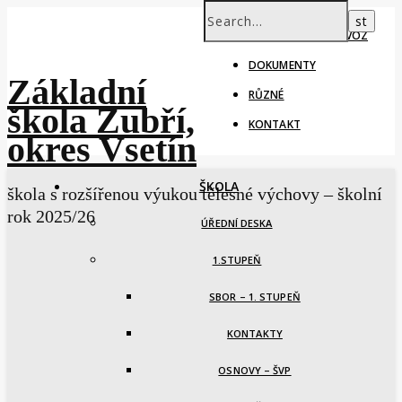
ŠKOLNÍ ROK – PROVOZ
DOKUMENTY
Základní
RŮZNÉ
škola Zubří,
KONTAKT
okres Vsetín
ŠKOLA
škola s rozšířenou výukou tělesné výchovy – školní
rok 2025/26
ÚŘEDNÍ DESKA
1.STUPEŇ
SBOR – 1. STUPEŇ
KONTAKTY
OSNOVY – ŠVP