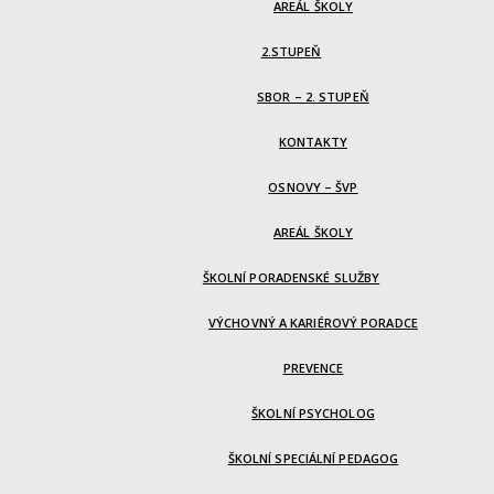
AREÁL ŠKOLY
2.STUPEŇ
SBOR – 2. STUPEŇ
KONTAKTY
OSNOVY – ŠVP
AREÁL ŠKOLY
ŠKOLNÍ PORADENSKÉ SLUŽBY
VÝCHOVNÝ A KARIÉROVÝ PORADCE
PREVENCE
ŠKOLNÍ PSYCHOLOG
ŠKOLNÍ SPECIÁLNÍ PEDAGOG