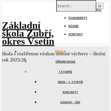
ŠKOLNÍ ROK – PROVOZ
DOKUMENTY
Základní
RŮZNÉ
škola Zubří,
KONTAKT
okres Vsetín
ŠKOLA
škola s rozšířenou výukou tělesné výchovy – školní
rok 2025/26
ÚŘEDNÍ DESKA
1.STUPEŇ
SBOR – 1. STUPEŇ
KONTAKTY
OSNOVY – ŠVP