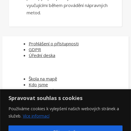
vyučujícími během provádění nápravných
metod.
Prohlášení o přístupnosti
GDPR
Úřední deska
Škola na mapě
Kdo jsme
Oznamovací povinnost
Spravovat souhlas s cookies
Používáme cookies k vylepšení našich webových stránek a
Kontakty pedag. pracovníci
Kontakty škola
služeb.
Více informací
Napište nám