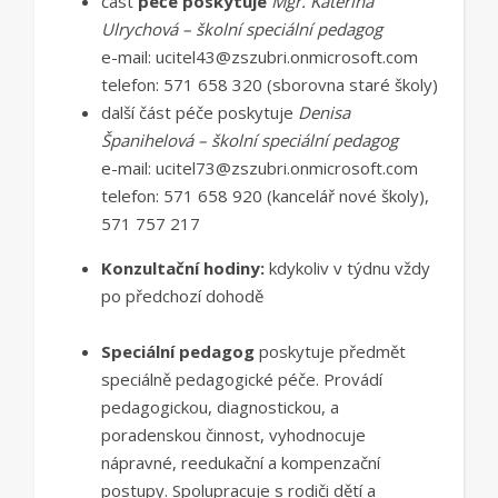
část
péče poskytuje
Mgr. Kateřina
Ulrychová – školní speciální pedagog
e-mail: ucitel43@zszubri.onmicrosoft.com
telefon: 571 658 320 (sborovna staré školy)
další část péče poskytuje
Denisa
Španihelová – školní speciální pedagog
e-mail: ucitel73@zszubri.onmicrosoft.com
telefon: 571 658 920 (kancelář nové školy),
571 757 217
Konzultační hodiny:
kdykoliv v týdnu vždy
po předchozí dohodě
Speciální pedagog
poskytuje předmět
speciálně pedagogické péče. Provádí
pedagogickou, diagnostickou, a
poradenskou činnost, vyhodnocuje
nápravné, reedukační a kompenzační
postupy. Spolupracuje s rodiči dětí a