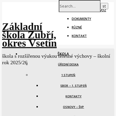
ŠKOLNÍ ROK – PROVOZ
DOKUMENTY
Základní
RŮZNÉ
škola Zubří,
KONTAKT
okres Vsetín
ŠKOLA
škola s rozšířenou výukou tělesné výchovy – školní
rok 2025/26
ÚŘEDNÍ DESKA
1.STUPEŇ
SBOR – 1. STUPEŇ
KONTAKTY
OSNOVY – ŠVP