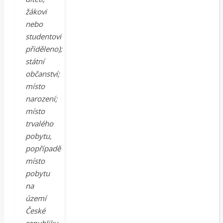
žákovi
nebo
studentovi
přiděleno);
státní
občanství;
místo
narození;
místo
trvalého
pobytu,
popřípadě
místo
pobytu
na
území
České
republiky