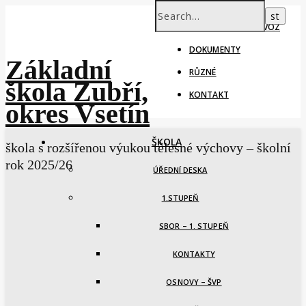
ŠKOLNÍ ROK – PROVOZ
DOKUMENTY
Základní
RŮZNÉ
škola Zubří,
KONTAKT
okres Vsetín
ŠKOLA
škola s rozšířenou výukou tělesné výchovy – školní
rok 2025/26
ÚŘEDNÍ DESKA
1.STUPEŇ
SBOR – 1. STUPEŇ
KONTAKTY
OSNOVY – ŠVP