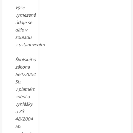
Výše
vymezené
údaje se
dále v
souladu
s ustanovením
Školského
zákona
561/2004
Sb.
v platném
znění a
vyhlášky
o ZŠ
48/2004
Sb.