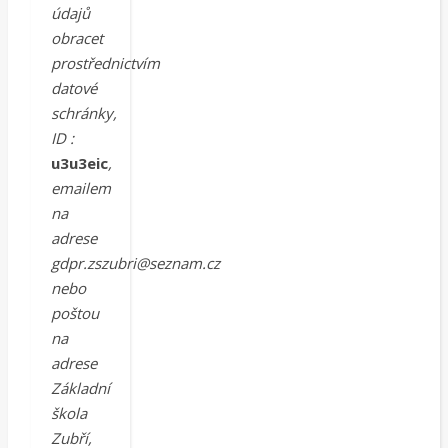
údajů
obracet
prostřednictvím
datové
schránky,
ID :
u3u3eic
,
emailem
na
adrese
gdpr.zszubri@seznam.cz
nebo
poštou
na
adrese
Základní
škola
Zubří,