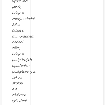
vyučovací
jazyk;
údaje o
znevýhodnění
žáka;
údaje o
mimořádném
nadání
žáka;
údaje o
podpůrných
opatřeních
poskytovaných
žákovi
školou,
a o
závěrech
vyšetření