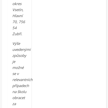
okres
Vsetín,
Hlavní
70, 756
54
Zubří.
Výše
uvedenými
způsoby
je
možné
se v
relevantních
případech
na školu
obracet
za