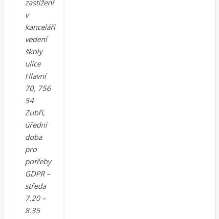
zastižení
v
kanceláři
vedení
školy
ulice
Hlavní
70, 756
54
Zubří,
úřední
doba
pro
potřeby
GDPR –
středa
7.20 –
8.35