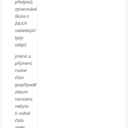
předpisů,
zpracovává
škola o
žácích
následující
typy
údajů:
jméno a
příjmení;
rodné
číslo
(popřípadě
datum
narození,
nebylo-
li rodné
číslo
dítěti,