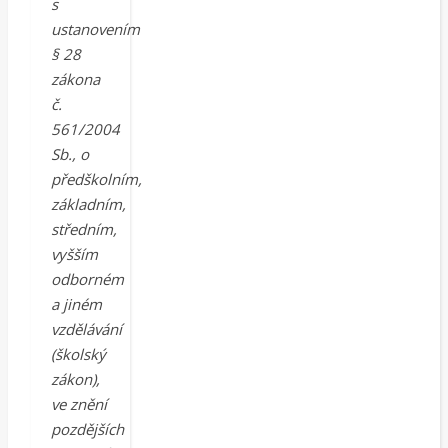
s
ustanovením
§ 28
zákona
č.
561/2004
Sb., o
předškolním,
základním,
středním,
vyšším
odborném
a jiném
vzdělávání
(školský
zákon),
ve znění
pozdějších