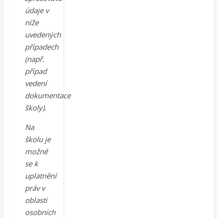
údaje v
níže
uvedených
případech
(např.
případ
vedení
dokumentace
školy).
Na
školu je
možné
se k
uplatnění
práv v
oblasti
osobních