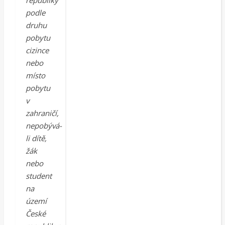
podle
druhu
pobytu
cizince
nebo
místo
pobytu
v
zahraničí,
nepobývá-
li dítě,
žák
nebo
student
na
území
České