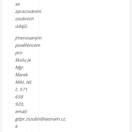
se
zpracováním
osobních
údajů.
Jmenovaným
pověřencem
pro
školu je
Mgr.
Marek
Mikl, tel.
č. 571
658
920,
email:
gdpr.zszubri@seznam.cz,
k