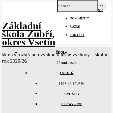
ŠKOLNÍ ROK – PROVOZ
DOKUMENTY
Základní
RŮZNÉ
škola Zubří,
KONTAKT
okres Vsetín
ŠKOLA
škola s rozšířenou výukou tělesné výchovy – školní
rok 2025/26
ÚŘEDNÍ DESKA
1.STUPEŇ
SBOR – 1. STUPEŇ
KONTAKTY
OSNOVY – ŠVP