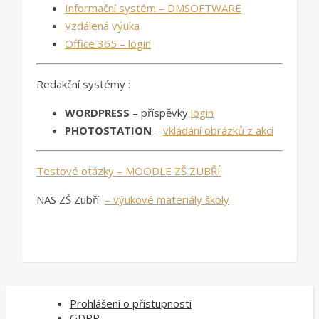
Informační systém – DMSOFTWARE
Vzdálená výuka
Office 365 – login
Redakční systémy :
WORDPRESS
– příspěvky
login
PHOTOSTATION
–
vkládání obrázků z akcí
Testové otázky – MOODLE ZŠ ZUBŘÍ
NAS ZŠ Zubří
–
výukové materiály školy
Prohlášení o přístupnosti
GDPR