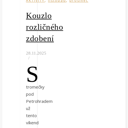
AKTIVITY
listopad
prosinec
Kouzlo
rozličného
zdobení
28.11.2025
/
S
tromečky
pod
Petrohradem
už
tento
víkend