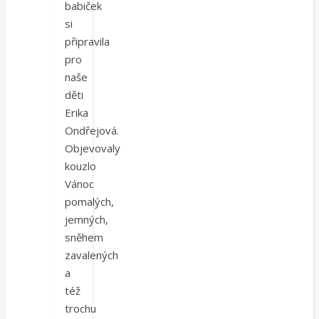
babiček
si
připravila
pro
naše
děti
Erika
Ondřejová.
Objevovaly
kouzlo
Vánoc
pomalých,
jemných,
sněhem
zavalených
a
též
trochu