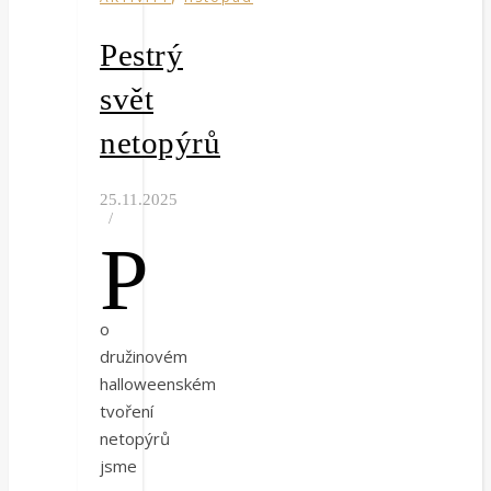
Pestrý
svět
netopýrů
25.11.2025
/
P
o
družinovém
halloweenském
tvoření
netopýrů
jsme