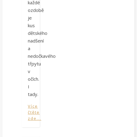
každé
ozdobě
je
kus
dětského
nadšení
a
nedočkavého
třpytu
v
očích.
I
tady.
Více
čtěte
zde...