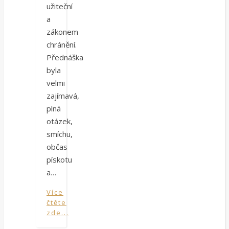
užiteční
a
zákonem
chránění.
Přednáška
byla
velmi
zajímavá,
plná
otázek,
smíchu,
občas
pískotu
a…
Více
čtěte
zde...