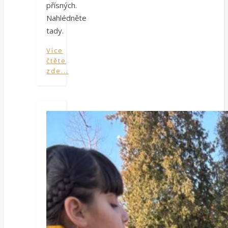
přísných.
Nahlédněte
tady.
Více
čtěte
zde...