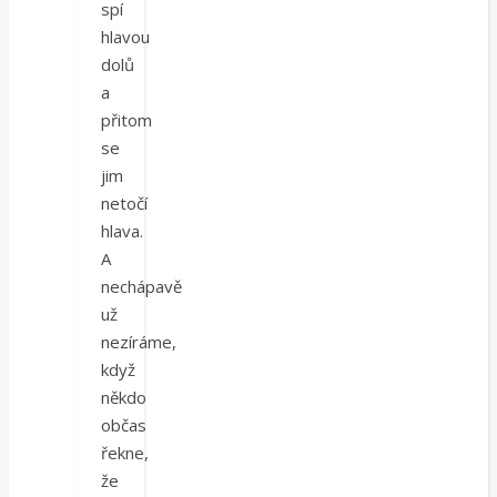
spí
hlavou
dolů
a
přitom
se
jim
netočí
hlava.
A
nechápavě
už
nezíráme,
když
někdo
občas
řekne,
že