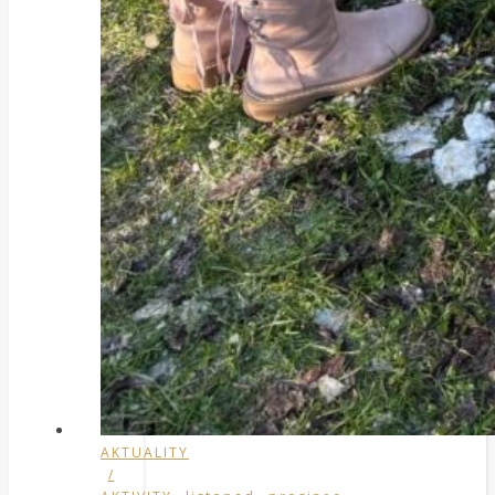
AKTUALITY
/
,
,