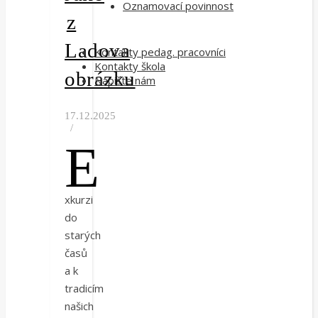
Oznamovací povinnost
z
Ladova
Kontakty pedag. pracovníci
Kontakty škola
obrázku
Napište nám
17.12.2025
/
E
xkurzi
do
starých
časů
a k
tradicím
našich