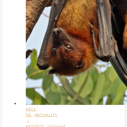
AKCE
,
ŠD
AKTUALITY
/
,
AKTIVITY
listopad