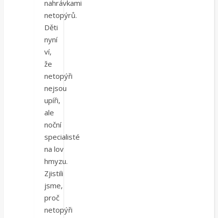
nahrávkami
netopýrů.
Děti
nyní
ví,
že
netopýři
nejsou
upíři,
ale
noční
specialisté
na lov
hmyzu.
Zjistili
jsme,
proč
netopýři