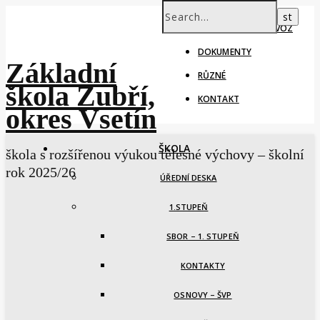
ŠKOLNÍ ROK – PROVOZ
DOKUMENTY
Základní
RŮZNÉ
škola Zubří,
KONTAKT
okres Vsetín
ŠKOLA
škola s rozšířenou výukou tělesné výchovy – školní
rok 2025/26
ÚŘEDNÍ DESKA
1.STUPEŇ
SBOR – 1. STUPEŇ
KONTAKTY
OSNOVY – ŠVP