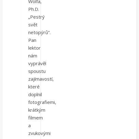
Wolfa,
Ph.D.
„Pestrý
svět
netopýrů“.
Pan
lektor
nám
vyprávěl
spoustu
zajímavostí,
které
doplnil
fotografiemi,
krátkým
filmem
a
zvukovými