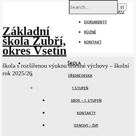
ŠKOLNÍ ROK – PROVOZ
DOKUMENTY
Základní
RŮZNÉ
škola Zubří,
KONTAKT
okres Vsetín
ŠKOLA
škola s rozšířenou výukou tělesné výchovy – školní
rok 2025/26
ÚŘEDNÍ DESKA
1.STUPEŇ
SBOR – 1. STUPEŇ
KONTAKTY
OSNOVY – ŠVP