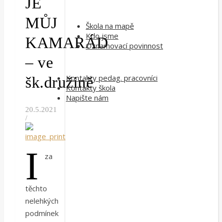
JE
MŮJ
Škola na mapě
Kdo jsme
KAMARÁD
Oznamovací povinnost
– ve
Kontakty pedag. pracovníci
šk.družině
Kontakty škola
Napište nám
20.5.2021
/
I
za
těchto
nelehkých
podmínek