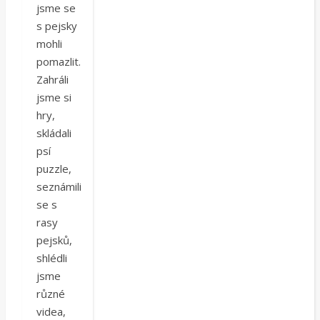
jsme se
s pejsky
mohli
pomazlit.
Zahráli
jsme si
hry,
skládali
psí
puzzle,
seznámili
se s
rasy
pejsků,
shlédli
jsme
různé
videa,