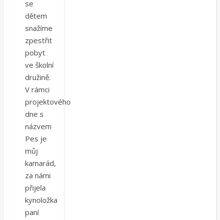
se
dětem
snažíme
zpestřit
pobyt
ve školní
družině.
V rámci
projektového
dne s
názvem
Pes je
můj
kamarád,
za námi
přijela
kynoložka
paní