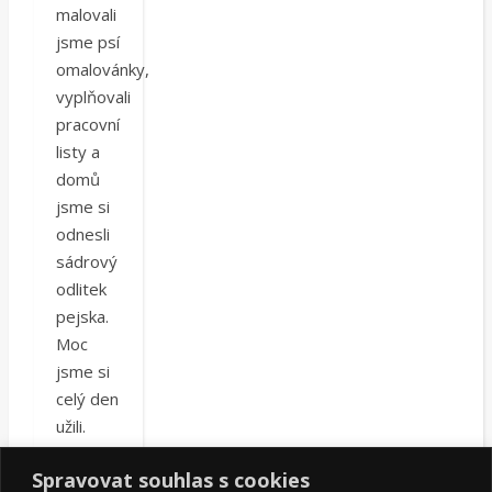
malovali
jsme psí
omalovánky,
vyplňovali
pracovní
listy a
domů
jsme si
odnesli
sádrový
odlitek
pejska.
Moc
jsme si
celý den
užili.
Foto z
Spravovat souhlas s cookies