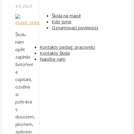
4.9.2023
/
Škola na mapě
Kdo jsme
Oznamovací povinnost
Školu
nám
Kontakty pedag. pracovníci
opět
Kontakty škola
zaplnilo
Napište nám
švitoření
a
cupitání,
ozvěna
si
pohrává
s
dusotem,
jásotem,
zpěvem