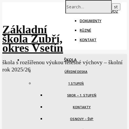
ŠKOLNÍ ROK – PROVOZ
DOKUMENTY
Základní
RŮZNÉ
škola Zubří,
KONTAKT
okres Vsetín
ŠKOLA
škola s rozšířenou výukou tělesné výchovy – školní
rok 2025/26
ÚŘEDNÍ DESKA
1.STUPEŇ
SBOR – 1. STUPEŇ
KONTAKTY
OSNOVY – ŠVP