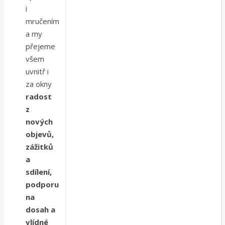
i
mručením
a my
přejeme
všem
uvnitř i
za okny
radost
z
nových
objevů,
zážitků
a
sdílení,
podporu
na
dosah a
vlídné