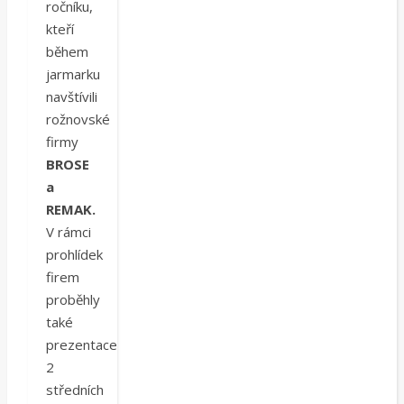
ročníku,
kteří
během
jarmarku
navštívili
rožnovské
firmy
BROSE
a
REMAK.
V rámci
prohlídek
firem
proběhly
také
prezentace
2
středních