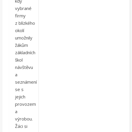
kdy
vybrané
firmy
z blízkého
okolí
umožnily
žákům
základních
škol
návštěvu
a
seznámení
se s
jejich
provozem
a
výrobou.
Žáci si