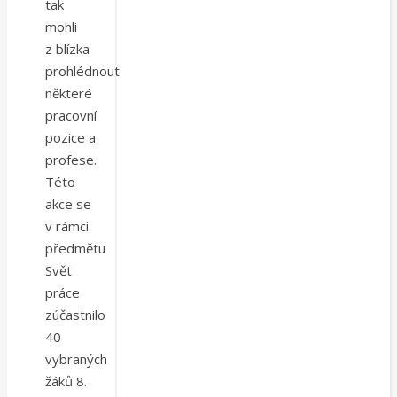
tak
mohli
z blízka
prohlédnout
některé
pracovní
pozice a
profese.
Této
akce se
v rámci
předmětu
Svět
práce
zúčastnilo
40
vybraných
žáků 8.