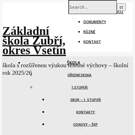
ŠKOLNÍ ROK – PROVOZ
DOKUMENTY
Základní
RŮZNÉ
škola Zubří,
KONTAKT
okres Vsetín
ŠKOLA
škola s rozšířenou výukou tělesné výchovy – školní
rok 2025/26
ÚŘEDNÍ DESKA
1.STUPEŇ
SBOR – 1. STUPEŇ
KONTAKTY
OSNOVY – ŠVP