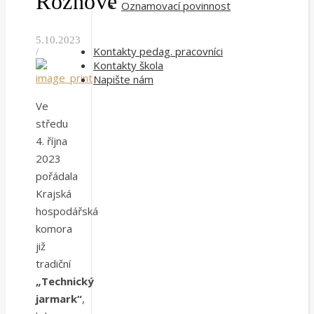
Rožnově
Oznamovací povinnost
5.10.2023
Kontakty pedag. pracovníci
/
Kontakty škola
Napište nám
Ve
středu
4. října
2023
pořádala
Krajská
hospodářská
komora
již
tradiční
„Technický
jarmark“
,