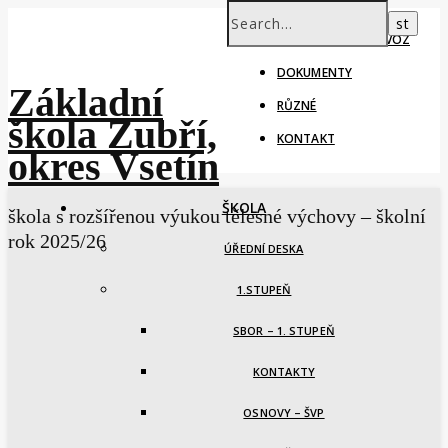
ŠKOLNÍ ROK – PROVOZ
DOKUMENTY
Základní
RŮZNÉ
škola Zubří,
KONTAKT
okres Vsetín
ŠKOLA
škola s rozšířenou výukou tělesné výchovy – školní
rok 2025/26
ÚŘEDNÍ DESKA
1.STUPEŇ
SBOR – 1. STUPEŇ
KONTAKTY
OSNOVY – ŠVP