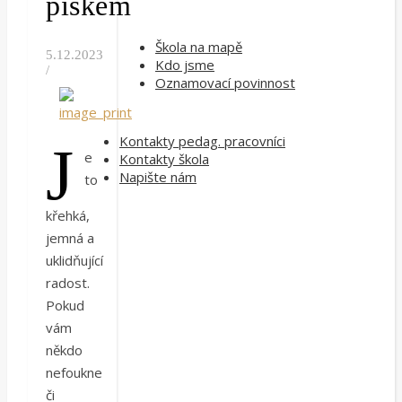
pískem
Škola na mapě
5.12.2023
Kdo jsme
/
Oznamovací povinnost
Kontakty pedag. pracovníci
J
e
Kontakty škola
Napište nám
to
křehká,
jemná a
uklidňující
radost.
Pokud
vám
někdo
nefoukne
či