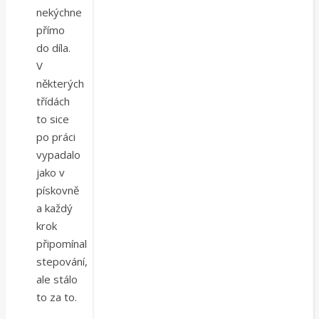
nekýchne
přímo
do díla.
V
některých
třídách
to sice
po práci
vypadalo
jako v
pískovně
a každý
krok
připomínal
stepování,
ale stálo
to za to.