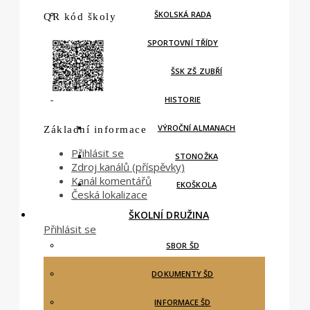
ŠKOLSKÁ RADA
QR kód školy
SPORTOVNÍ TŘÍDY
ŠSK ZŠ ZUBŘÍ
HISTORIE
VÝROČNÍ ALMANACH
Základní informace
Přihlásit se
STONOŽKA
Zdroj kanálů (příspěvky)
Kanál komentářů
EKOŠKOLA
Česká lokalizace
ŠKOLNÍ DRUŽINA
Přihlásit se
SBOR ŠD
DOKUMENTY ŠD
INFORMACE ŠD