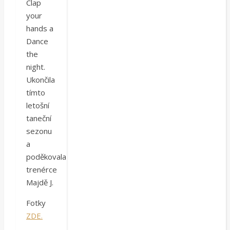
Clap
your
hands a
Dance
the
night.
Ukončila
tímto
letošní
taneční
sezonu
a
poděkovala
trenérce
Majdě J.
Fotky
ZDE.