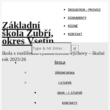
ŠKOLNÍ ROK – PROVOZ
DOKUMENTY
Základní
RŮZNÉ
škola Zubří,
KONTAKT
okres Vsetín
škola s rozšířenou výukou tělesné výchovy – školní
rok 2025/26
ŠKOLA
ÚŘEDNÍ DESKA
1.STUPEŇ
SBOR – 1. STUPEŇ
KONTAKTY