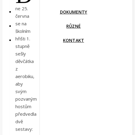
ne 25.
DOKUMENTY
června
se na
RŮZNÉ
školním
hřišti 1.
KONTAKT
stupně
sešly
děvčátka
z
aerobiku,
aby
svým
pozvaným
hostům
předvedla
dvě
sestavy: