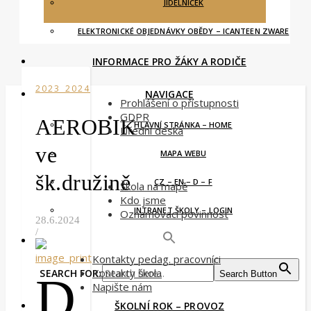
JÍDELNÍČEK
ELEKTRONICKÉ OBJEDNÁVKY OBĚDY – ICANTEEN ZWARE
INFORMACE PRO ŽÁKY A RODIČE
2023_2024
NAVIGACE
Prohlášení o přístupnosti
GDPR
AEROBIK
HLAVNÍ STRÁNKA – HOME
Úřední deska
ve
MAPA WEBU
šk.družině
CZ – EN – D – F
Škola na mapě
Kdo jsme
INTRANET ŠKOLY – LOGIN
Oznamovací povinnost
28.6.2024
/
Kontakty pedag. pracovníci
Kontakty škola
SEARCH FOR:
Search Button
D
Napište nám
ŠKOLNÍ ROK – PROVOZ