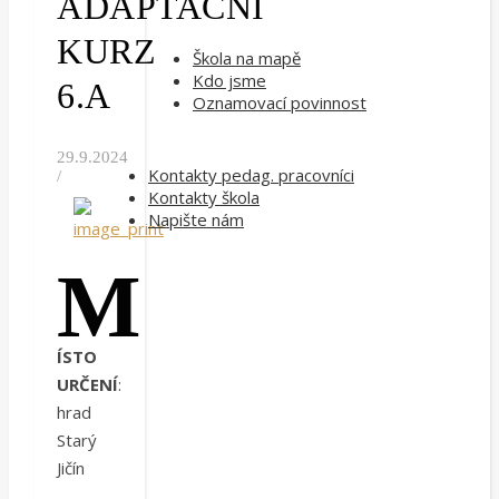
ADAPTAČNÍ
KURZ
Škola na mapě
Kdo jsme
6.A
Oznamovací povinnost
29.9.2024
Kontakty pedag. pracovníci
/
Kontakty škola
Napište nám
M
ÍSTO
URČENÍ
:
hrad
Starý
Jičín