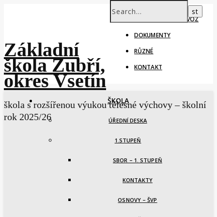
ŠKOLNÍ ROK – PROVOZ
DOKUMENTY
Základní
RŮZNÉ
škola Zubří,
KONTAKT
okres Vsetín
ŠKOLA
škola s rozšířenou výukou tělesné výchovy – školní
rok 2025/26
ÚŘEDNÍ DESKA
1.STUPEŇ
SBOR – 1. STUPEŇ
KONTAKTY
OSNOVY – ŠVP