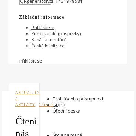
Základní informace
Přihlásit se
Zdroj kanálů (příspěvky)
Kanál komentářů
Česká lokalizace
Přihlásit se
AKTUALITY
Prohlášení o přístupnosti
/
,
GDPR
AKTIVITY
červen
Úřední deska
Čtení
nás
Škola na mapě