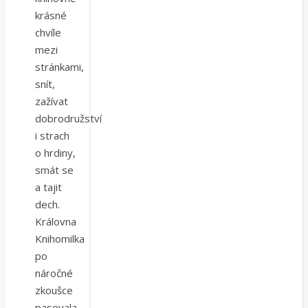
krásné
chvíle
mezi
stránkami,
snít,
zažívat
dobrodružství
i strach
o hrdiny,
smát se
a tajit
dech.
Královna
Knihomilka
po
náročné
zkoušce
pasovala