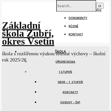
ŠKOLNÍ ROK – PROVOZ
DOKUMENTY
Základní
RŮZNÉ
škola Zubří,
KONTAKT
okres Vsetín
ŠKOLA
škola s rozšířenou výukou tělesné výchovy – školní
rok 2025/26
ÚŘEDNÍ DESKA
1.STUPEŇ
SBOR – 1. STUPEŇ
KONTAKTY
OSNOVY – ŠVP