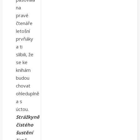
na
pravé
čtenáře
letošní
prvňáky
a ti
slíbili, že
se ke
knihám
budou
chovat
ohleduplně
a s
úctou.
Strážkyně
čistého
šustění