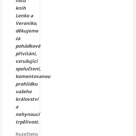
listů
knih
Lenko a
Veroniko,
děkujeme
za
pohádkové
přivítání,
vzrušující
spolučtení,
komentovanou
prohlídku
vašeho
království
a
nehynoucí
trpělivost.
Rozečteno