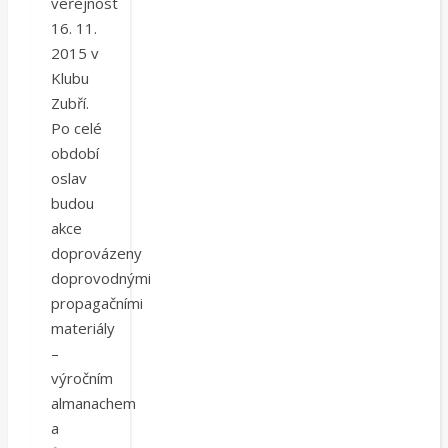
veřejnost
16. 11.
2015 v
Klubu
Zubří.
Po celé
období
oslav
budou
akce
doprovázeny
doprovodnými
propagačními
materiály
–
výročním
almanachem
a