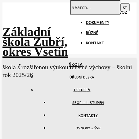
ŠKOLNÍ ROK – PROVOZ
DOKUMENTY
Základní
RŮZNÉ
škola Zubří,
KONTAKT
okres Vsetín
ŠKOLA
škola s rozšířenou výukou tělesné výchovy – školní
rok 2025/26
ÚŘEDNÍ DESKA
1.STUPEŇ
SBOR – 1. STUPEŇ
KONTAKTY
OSNOVY – ŠVP