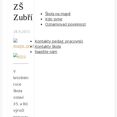
ZŠ
Škola na mapě
Zubří
Kdo jsme
Oznamovací povinnost
28.9.2015
/
Kontakty pedag. pracovníci
Kontakty škola
Napište nám
V
letošním
roce
škola
oslaví
35. a 80.
výročí
provozu