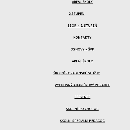
AREÁL ŠKOLY
2.STUPEŇ
SBOR – 2. STUPEŇ
KONTAKTY
OSNOVY – ŠVP
AREÁL ŠKOLY
ŠKOLNÍ PORADENSKÉ SLUŽBY
VÝCHOVNÝ A KARIÉROVÝ PORADCE
PREVENCE
ŠKOLNÍ PSYCHOLOG
ŠKOLNÍ SPECIÁLNÍ PEDAGOG