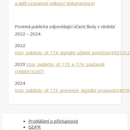
a další významné odkazy( dokumentace)
Povinná publicita odpovídající účasti školy v období
2022 – 2024:
2022
Vzor_publicity_cíl_174_digitální_učební_pomůcky(392151
2023
Vzor_publicity_cíl_173_a_174_současně
(3688516297)
2024
Vzor_publicity_cíl_173_prevence_digitální_propasti(3497
Prohlášení o přístupnosti
GDPR