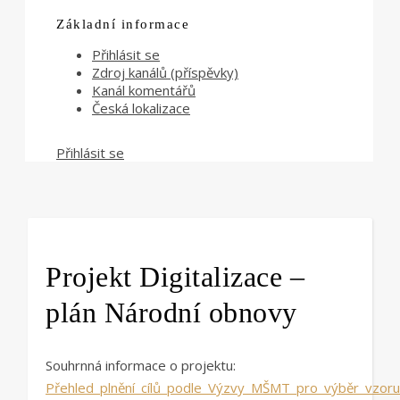
Základní informace
Přihlásit se
Zdroj kanálů (příspěvky)
Kanál komentářů
Česká lokalizace
Přihlásit se
Projekt Digitalizace –
plán Národní obnovy
Souhrnná informace o projektu:
Přehled_plnění_cílů_podle_Výzvy_MŠMT_pro_výběr_vzoru