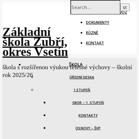
ŠKOLNÍ ROK – PROVOZ
DOKUMENTY
Základní
RŮZNÉ
škola Zubří,
KONTAKT
okres Vsetín
ŠKOLA
škola s rozšířenou výukou tělesné výchovy – školní
rok 2025/26
ÚŘEDNÍ DESKA
1.STUPEŇ
SBOR – 1. STUPEŇ
KONTAKTY
OSNOVY – ŠVP