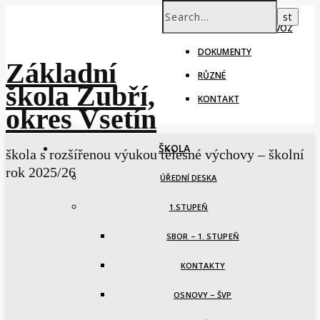
ŠKOLNÍ ROK – PROVOZ
DOKUMENTY
Základní
RŮZNÉ
škola Zubří,
KONTAKT
okres Vsetín
ŠKOLA
škola s rozšířenou výukou tělesné výchovy – školní
rok 2025/26
ÚŘEDNÍ DESKA
1.STUPEŇ
SBOR – 1. STUPEŇ
KONTAKTY
OSNOVY – ŠVP