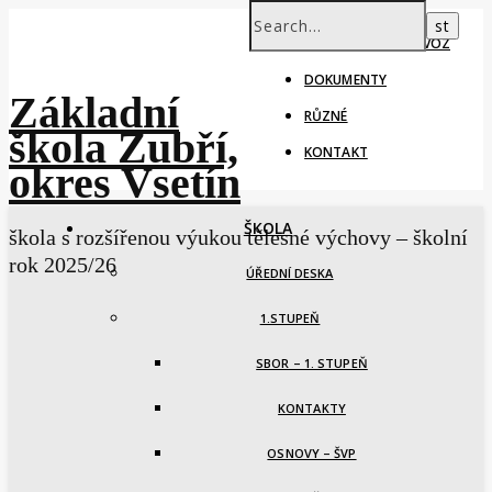
ŠKOLNÍ ROK – PROVOZ
DOKUMENTY
Základní
RŮZNÉ
škola Zubří,
KONTAKT
okres Vsetín
ŠKOLA
škola s rozšířenou výukou tělesné výchovy – školní
rok 2025/26
ÚŘEDNÍ DESKA
1.STUPEŇ
SBOR – 1. STUPEŇ
KONTAKTY
OSNOVY – ŠVP