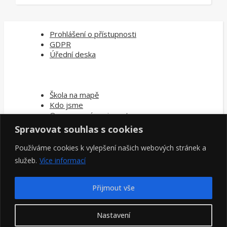
Prohlášení o přístupnosti
GDPR
Úřední deska
Škola na mapě
Kdo jsme
Oznamovací povinnost
Spravovat souhlas s cookies
Používáme cookies k vylepšení našich webových stránek a
Kontakty pedag. pracovníci
Kontakty škola
služeb.
Více informací
Napište nám
Přijmout vše
Nastavení
Hledat