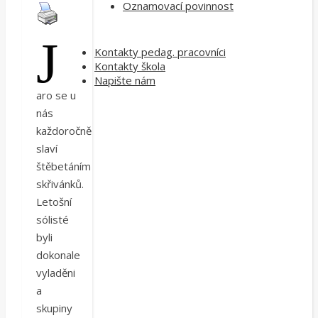
Oznamovací povinnost
J
Kontakty pedag. pracovníci
Kontakty škola
Napište nám
aro se u
nás
každoročně
slaví
štěbetáním
skřivánků.
Letošní
sólisté
byli
dokonale
vyladěni
a
skupiny