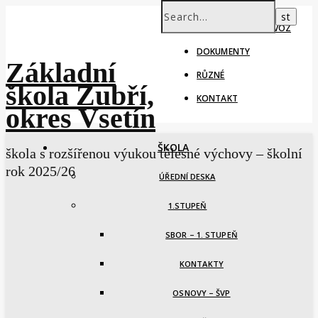
ŠKOLNÍ ROK – PROVOZ
DOKUMENTY
Základní
RŮZNÉ
škola Zubří,
KONTAKT
okres Vsetín
ŠKOLA
škola s rozšířenou výukou tělesné výchovy – školní
rok 2025/26
ÚŘEDNÍ DESKA
1.STUPEŇ
SBOR – 1. STUPEŇ
KONTAKTY
OSNOVY – ŠVP