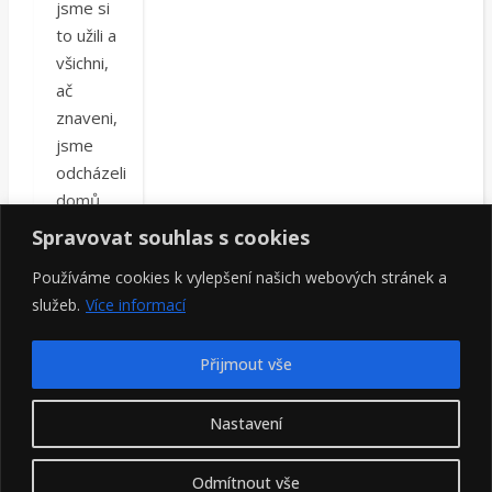
jsme si
to užili a
všichni,
ač
znaveni,
jsme
odcházeli
domů
zvesela.
Spravovat souhlas s cookies
Foto ke
Používáme cookies k vylepšení našich webových stránek a
shlédnutí
služeb.
Více informací
ZDE
Přijmout vše
Nastavení
Hledat
Odmítnout vše