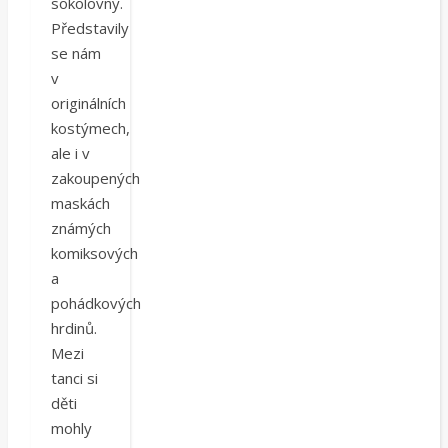
sokolovny.
Představily
se nám
v
originálních
kostýmech,
ale i v
zakoupených
maskách
známých
komiksových
a
pohádkových
hrdinů.
Mezi
tanci si
děti
mohly