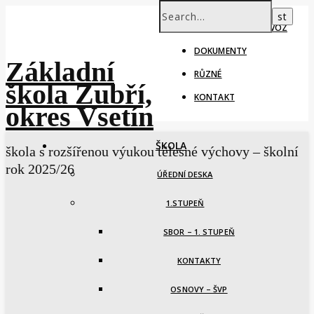
ŠKOLNÍ ROK – PROVOZ
DOKUMENTY
Základní
RŮZNÉ
škola Zubří,
KONTAKT
okres Vsetín
ŠKOLA
škola s rozšířenou výukou tělesné výchovy – školní
rok 2025/26
ÚŘEDNÍ DESKA
1.STUPEŇ
SBOR – 1. STUPEŇ
KONTAKTY
OSNOVY – ŠVP