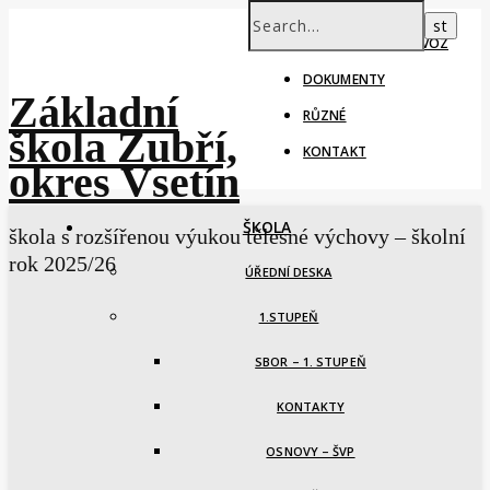
ŠKOLNÍ ROK – PROVOZ
DOKUMENTY
Základní
RŮZNÉ
škola Zubří,
KONTAKT
okres Vsetín
ŠKOLA
škola s rozšířenou výukou tělesné výchovy – školní
rok 2025/26
ÚŘEDNÍ DESKA
1.STUPEŇ
SBOR – 1. STUPEŇ
KONTAKTY
OSNOVY – ŠVP