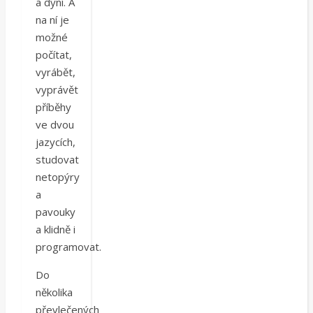
a dýní. A
na ní je
možné
počítat,
vyrábět,
vyprávět
příběhy
ve dvou
jazycích,
studovat
netopýry
a
pavouky
a klidně i
programovat.
Do
několika
převlečených