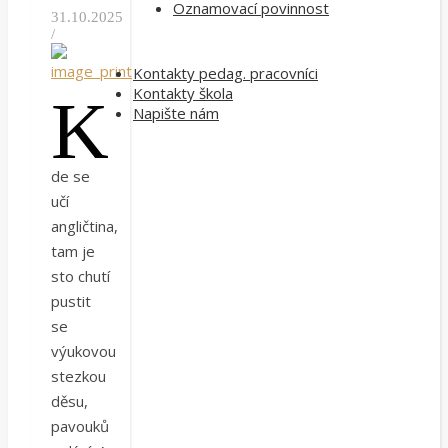
Oznamovací povinnost
31.10.2025
/
Kontakty pedag. pracovníci
Kontakty škola
K
Napište nám
de se
učí
angličtina,
tam je
sto chutí
pustit
se
výukovou
stezkou
děsu,
pavouků