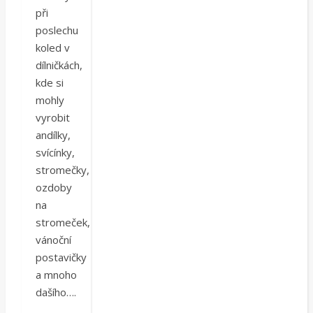
při
poslechu
koled v
dílničkách,
kde si
mohly
vyrobit
andílky,
svícínky,
stromečky,
ozdoby
na
stromeček,
vánoční
postavičky
a mnoho
dašího….