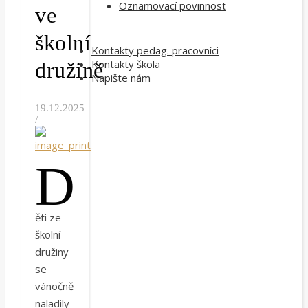
Oznamovací povinnost
ve
školní
Kontakty pedag. pracovníci
Kontakty škola
družině
Napište nám
19.12.2025
/
D
ěti ze
školní
družiny
se
vánočně
naladily