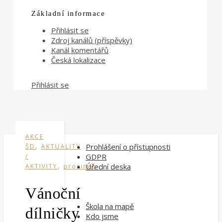
Základní informace
Přihlásit se
Zdroj kanálů (příspěvky)
Kanál komentářů
Česká lokalizace
Přihlásit se
AKCE
,
Prohlášení o přístupnosti
ŠD
AKTUALITY
GDPR
/
,
Úřední deska
AKTIVITY
prosinec
Vánoční
Škola na mapě
dílničky
Kdo jsme