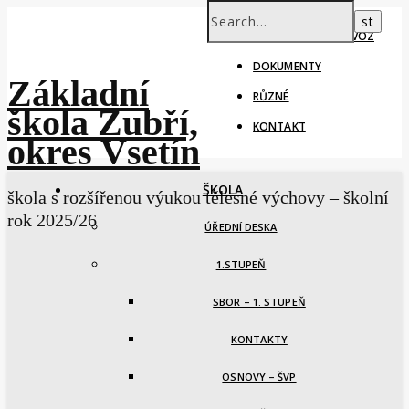
ŠKOLNÍ ROK – PROVOZ
DOKUMENTY
Základní
RŮZNÉ
škola Zubří,
KONTAKT
okres Vsetín
ŠKOLA
škola s rozšířenou výukou tělesné výchovy – školní
rok 2025/26
ÚŘEDNÍ DESKA
1.STUPEŇ
SBOR – 1. STUPEŇ
KONTAKTY
OSNOVY – ŠVP