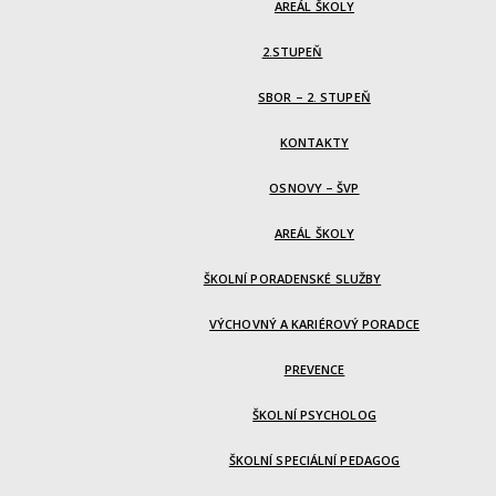
AREÁL ŠKOLY
2.STUPEŇ
SBOR – 2. STUPEŇ
KONTAKTY
OSNOVY – ŠVP
AREÁL ŠKOLY
ŠKOLNÍ PORADENSKÉ SLUŽBY
VÝCHOVNÝ A KARIÉROVÝ PORADCE
PREVENCE
ŠKOLNÍ PSYCHOLOG
ŠKOLNÍ SPECIÁLNÍ PEDAGOG